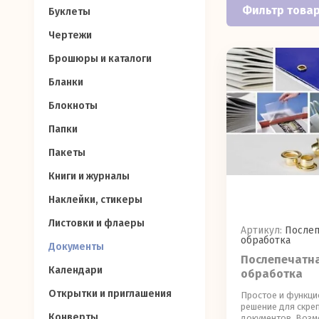
Фильтр това
Буклеты
Чертежи
Брошюры и каталоги
Бланки
Блокноты
Папки
Пакеты
Книги и журналы
Наклейки, стикеры
Листовки и флаеры
Артикул:
Послеп
обработка
Документы
Послепечатн
Календари
обработка
Открытки и приглашения
Простое и функц
решение для скре
Конверты
документов. Воз