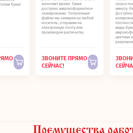
экономит время. Также
скоростью
топки бумаг
доступно широкоформатное
минуту, б
сканирование. Полученные
Доступно
файлы мы запишем на любой
копирова
носитель, отправим на
плотности
электронную почту или
виды бума
произведем распечатку.
широкофо
цветные 
разрешен
РЯМО
ЗВОНИТЕ ПРЯМО
ЗВОН
СЕЙЧАС!
СЕЙЧА