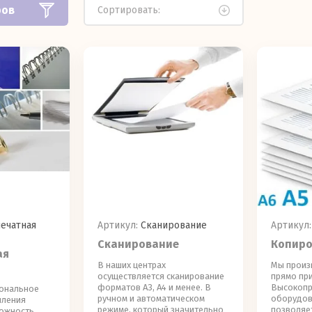
ров
Сортировать:
ечатная
Артикул:
Сканирование
Артикул:
Сканирование
Копиро
ая
В наших центрах
Мы произ
осуществляется сканирование
прямо при
форматов А3, А4 и менее. В
Высокопр
иональное
ручном и автоматическом
оборудов
пления
режиме, который значительно
позволяет
можность