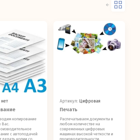
нет
Артикул:
Цифровая
вание
Печать
водим копирование
Распечатываем документы в
 Вас.
любом количестве на
оизводительное
современных цифровых
ание с автоподачей
машинах высокой четкости и
 делать копии со
производительности.