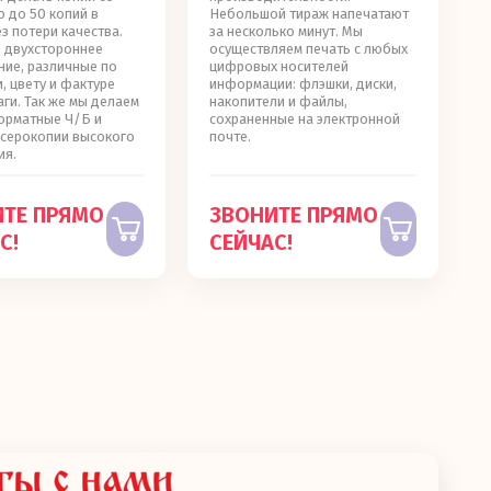
 до 50 копий в
Небольшой тираж напечатают
ез потери качества.
за несколько минут. Мы
: двухстороннее
осуществляем печать с любых
ние, различные по
цифровых носителей
, цвету и фактуре
информации: флэшки, диски,
ги. Так же мы делаем
накопители и файлы,
рматные Ч/Б и
сохраненные на электронной
ксерокопии высокого
почте.
ия.
ИТЕ ПРЯМО
ЗВОНИТЕ ПРЯМО
С!
СЕЙЧАС!